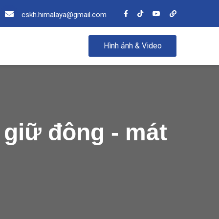
cskh.himalaya@gmail.com
Hình ảnh & Video
ị giữ đông - mát