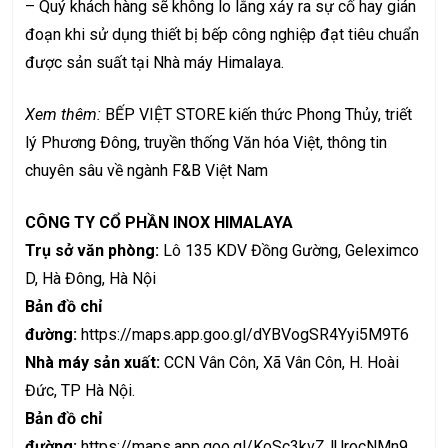
– Quý khách hàng sẽ không lo lắng xảy ra sự cố hay gián
đoạn khi sử dụng thiết bị bếp công nghiệp đạt tiêu chuẩn
được sản suất tại Nhà máy Himalaya.
Xem thêm:
BẾP VIỆT STORE
kiến thức
Phong Thủy
, triết
lý Phương Đông, truyền thống Văn hóa Việt, thông tin
chuyên sâu về
ngành F&B Việt Nam
CÔNG TY CỔ PHẦN INOX HIMALAYA
Trụ sở văn phòng:
Lô 135 KDV Đồng Gường, Geleximco
D, Hà Đông, Hà Nội
Bản đồ chỉ
đường:
https://maps.app.goo.gl/dYBVogSR4Yyi5M9T6
Nhà máy sản xuất:
CCN Vân Côn, Xã Vân Côn, H. Hoài
Đức, TP Hà Nội.
Bản đồ chỉ
đường:
https://maps.app.goo.gl/KoSc3kvZJUrocNMn9