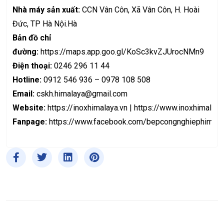
Nhà máy sản xuất:
CCN Vân Côn, Xã Vân Côn, H. Hoài
Đức, TP Hà Nội.Hà
Bản đồ chỉ
đường:
https://maps.app.goo.gl/KoSc3kvZJUrocNMn9
Điện thoại:
0246 296 11 44
Hotline:
0912 546 936 – 0978 108 508
Email:
cskh.himalaya@gmail.com
Website:
https://inoxhimalaya.vn
|
https://www.inoxhimalaya
Fanpage:
https://www.facebook.com/bepcongnghiephimala