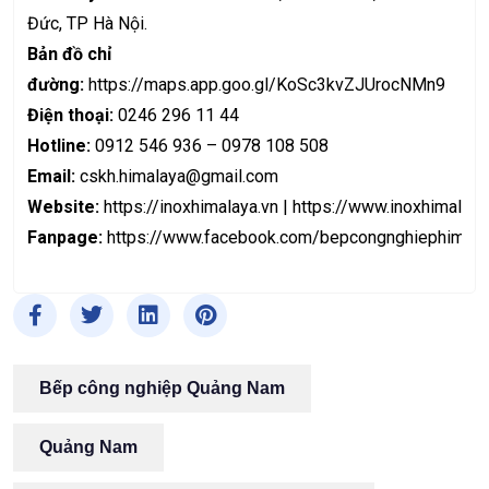
Đức, TP Hà Nội.
Bản đồ chỉ
đường:
https://maps.app.goo.gl/KoSc3kvZJUrocNMn9
Điện thoại:
0246 296 11 44
Hotline:
0912 546 936 – 0978 108 508
Email:
cskh.himalaya@gmail.com
Website:
https://inoxhimalaya.vn
|
https://www.inoxhimalaya
Fanpage:
https://www.facebook.com/bepcongnghiephimala
Bếp công nghiệp Quảng Nam
Quảng Nam