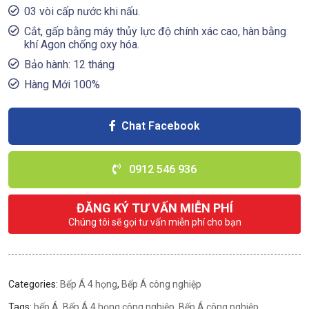
03 vòi cấp nước khi nấu.
Cắt, gấp bằng máy thủy lực độ chính xác cao, hàn bằng
khí Agon chống oxy hóa.
Bảo hành: 12 tháng
Hàng Mới 100%
Chat Facebook
0912 546 936
ĐĂNG KÝ TƯ VẤN MIỄN PHÍ
Chúng tôi sẽ gọi tư vấn miễn phí cho bạn
Categories:
Bếp Á 4 họng
,
Bếp Á công nghiệp
Tags:
bếp Á
,
Bếp Á 4 họng công nghiệp
,
Bếp Á công nghiệp