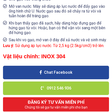
Mở van nước. Máy sẽ dùng áp lực nước để đẩy gạo vào
ống hình chữ U. Nước gạo sau đó sẽ chảy ra từ vòi và
tuần hoàn để tráng gạo.
Khi bạn thấy gạo đã sạch, hãy dùng hộp đựng gạo để
hứng gạo từ vòi. Hoặc, bạn có thể vặn vòi sang một bên
để hứng gạo.
Sau khi vo gạo, mở van ở đáy để xả nước và vệ sinh máy.
Lưu ý:
Sử dụng áp lực nước. Từ 2,5 kg (2.5kg/cm3) trở lên.
Vật liệu chính: INOX 304
Chat Facebook
0912 546 936
ĐĂNG KÝ TƯ VẤN MIỄN PHÍ
Chúng tôi sẽ gọi tư vấn miễn phí cho bạn