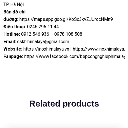
TP Hà Nội.
Bản đồ chỉ
đường:
https://maps.app.goo.gl/KoSc3kvZJUrocNMn9
Điện thoại:
0246 296 11 44
Hotline:
0912 546 936 – 0978 108 508
Email:
cskh.himalaya@gmail.com
Website:
https://inoxhimalaya.vn
|
https://www.inoxhimalaya.
Fanpage:
https://www.facebook.com/bepcongnghiephimalaya
Related products