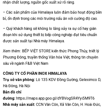
nhận chất lượng, nguồn gốc xuất xứ rõ ràng.
– Các sản phẩm của Himalaya luôn đảm bảo hoạt động bền
bỉ, ổn định trong các môi trường nấu ăn với cường độ cao.
– Quý khách hàng sẽ không lo lắng xảy ra sự cố hay gián
đoạn khi sử dụng thiết bị bếp công nghiệp đạt tiêu chuẩn
được sản suất tại Nhà máy Himalaya.
Xem thêm:
BẾP VIỆT STORE
kiến thức
Phong Thủy
, triết lý
Phương Đông, truyền thống Văn hóa Việt, thông tin chuyên
sâu về
ngành F&B Việt Nam
CÔNG TY CỔ PHẦN INOX HIMALAYA
Trụ sở văn phòng:
Lô 135 KDV Đồng Gường, Geleximco D,
Hà Đông, Hà Nội
Bản đồ chỉ
đường:
https://maps.app.goo.gl/dYBVogSR4Yyi5M9T6
Nhà máy sản xuất:
CCN Vân Côn, Xã Vân Côn, H. Hoài Đức,