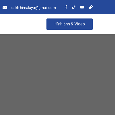
cskh.himalaya@gmail.com
Hình ảnh & Video