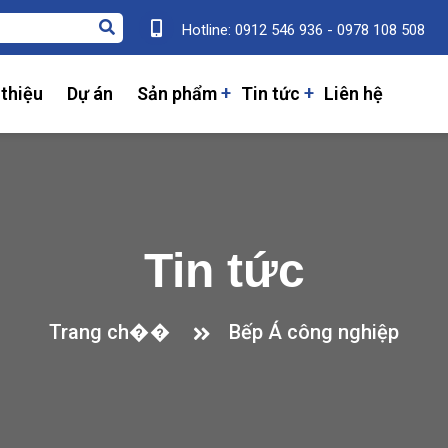
Hotline: 0912 546 936 - 0978 108 508
 thiệu
Dự án
Sản phẩm
Tin tức
Liên hệ
Tin tức
Trang ch��
Bếp Á công nghiệp