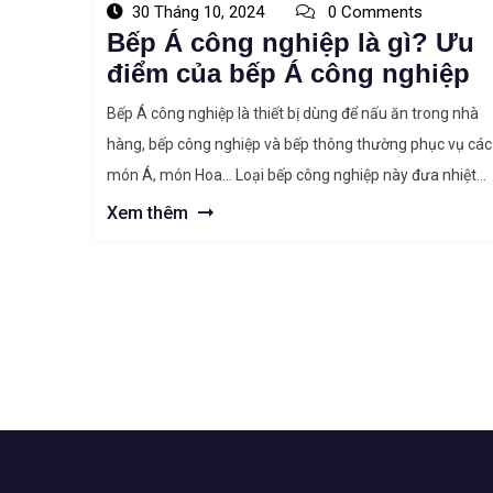
30 Tháng 10, 2024
0 Comments
Bếp Á công nghiệp là gì? Ưu
điểm của bếp Á công nghiệp
Bếp Á công nghiệp là thiết bị dùng để nấu ăn trong nhà
hàng, bếp công nghiệp và bếp thông thường phục vụ các
món Á, món Hoa… Loại bếp công nghiệp này đưa nhiệt
thu được từ nhiều loại khí khác nhau như mêtan,
Xem thêm
propan, butan, khí đốt tự nhiên, v.v. vào nồi hoặc […]