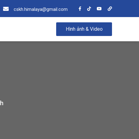
cskh.himalaya@gmail.com
Hình ảnh & Video
nh