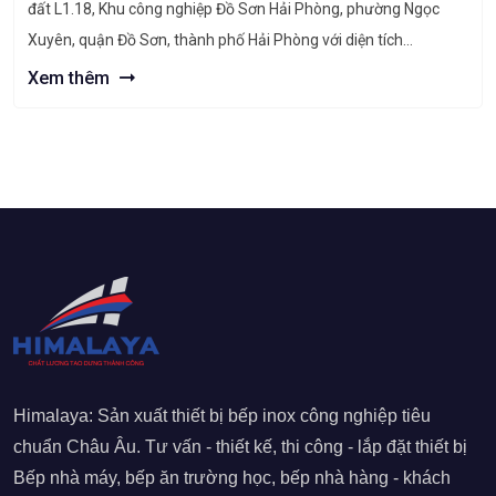
đất L1.18, Khu công nghiệp Đồ Sơn Hải Phòng, phường Ngọc
Xuyên, quận Đồ Sơn, thành phố Hải Phòng với diện tích
8.635,78m2. Dự án Nhà máy điện tử Shinning Việt Nam Thông
Xem thêm
tin dự án – Tên chủ Dự án: […]
Himalaya: Sản xuất thiết bị bếp inox công nghiệp tiêu
chuẩn Châu Âu. Tư vấn - thiết kế, thi công - lắp đặt thiết bị
Bếp nhà máy, bếp ăn trường học, bếp nhà hàng - khách