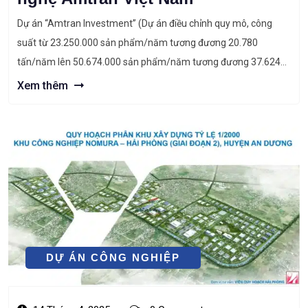
Dự án “Amtran Investment” (Dự án điều chỉnh quy mô, công
suất từ 23.250.000 sản phẩm/năm tương đương 20.780
tấn/năm lên 50.674.000 sản phẩm/năm tương đương 37.624
tấn/năm) đã được Ban quản lý khu kinh tế Hải Phòng cấp Giấy
Xem thêm
chứng nhận đăng ký đầu tư số 3256254006. Dự án “Amtran
Investment” Công ty TNHH […]
DỰ ÁN CÔNG NGHIỆP