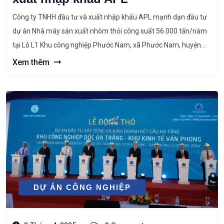
Công ty TNHH đầu tư và xuất nhập khẩu APL mạnh dạn đầu tư
dự án Nhà máy sản xuất nhôm thỏi công suất 56.000 tấn/năm
tại Lô L1 Khu công nghiệp Phước Nam, xã Phước Nam, huyện
Thuận Nam, tỉnh Ninh Thuận (nay là xã Thuận Nam, tỉnh Khánh
Xem thêm
Hoà). Dự án đã dược […]
DỰ ÁN CÔNG NGHIỆP