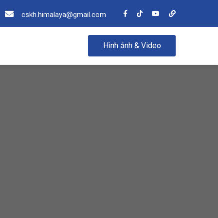
cskh.himalaya@gmail.com
Hình ảnh & Video