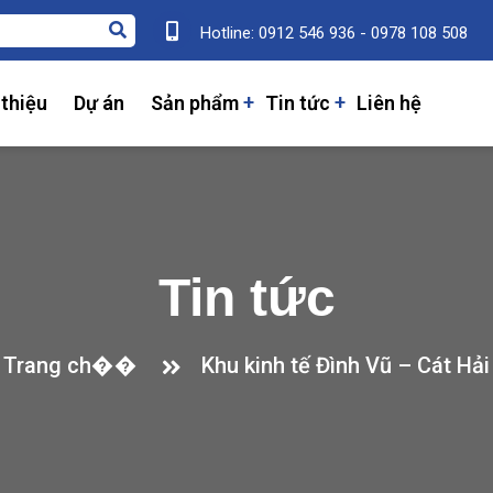
Hotline: 0912 546 936 - 0978 108 508
 thiệu
Dự án
Sản phẩm
Tin tức
Liên hệ
Tin tức
Trang ch��
Khu kinh tế Đình Vũ – Cát Hải