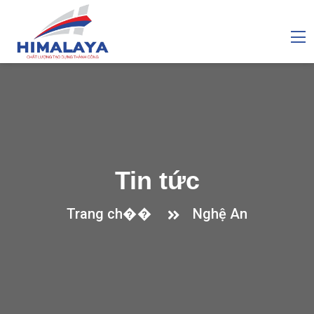
Tin tức
Trang ch��
Nghệ An