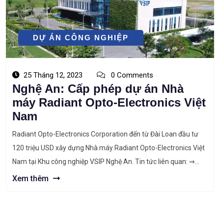
DỰ ÁN CÔNG NGHIỆP
25 Tháng 12, 2023
0 Comments
Nghệ An: Cấp phép dự án Nhà
máy Radiant Opto-Electronics Việt
Nam
Radiant Opto-Electronics Corporation đến từ Đài Loan đầu tư
120 triệu USD xây dựng Nhà máy Radiant Opto-Electronics Việt
Nam tại Khu công nghiệp VSIP Nghệ An. Tin tức liên quan: ⇒
Nghệ An: Khởi công Nhà máy sản xuất giày, gia công các sản
Xem thêm
phẩm giày dép Vietfast ⇒ Dự án: Cung cấp thiết […]