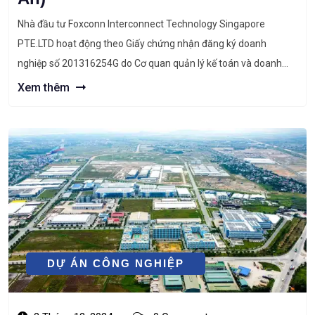
Nhà đầu tư Foxconn Interconnect Technology Singapore
PTE.LTD hoạt động theo Giấy chứng nhận đăng ký doanh
nghiệp số 201316254G do Cơ quan quản lý kế toán và doanh
nghiệp Singapre cấp ngày 17/6/2013, là đơn vị chuyên đầu tư
Xem thêm
các nhà máy sản xuất các loại sản phẩm điện tử và công nghệ
cao. […]
DỰ ÁN CÔNG NGHIỆP