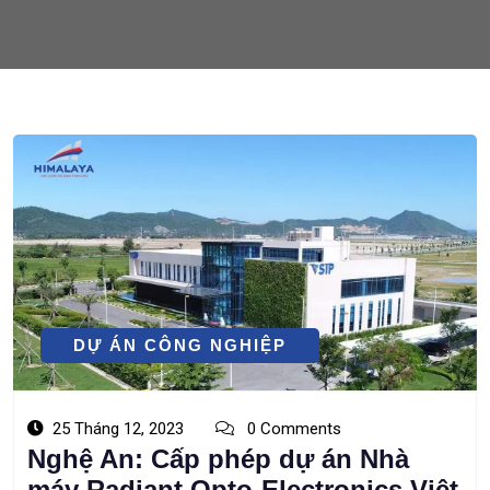
DỰ ÁN CÔNG NGHIỆP
25 Tháng 12, 2023
0 Comments
Nghệ An: Cấp phép dự án Nhà
máy Radiant Opto-Electronics Việt