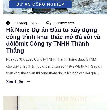
DỰ ÁN CÔNG NGHIỆP
18 Tháng 3, 2025
0 Comments
Hà Nam: Dự án Đầu tư xây dựng
công trình khai thác mỏ đá vôi và
đôlômit Công ty TNHH Thành
Thắng
Ngày 03/07/2020 Công ty TNHH Thành Thắng được BTNMT
cấp giấy phép thăm dò khoáng sản số 119/GP-BTNMT. Sau khi
triển khai thực hiện thi công thăm dò và lập báo cáo kết quả
thăm dò. Ngày 28/01/2022, Hội đồng đánh giá trữ lượng
Xem thêm
khoáng sản Quốc gia có quyết định số 1195/QĐ-HĐTLQG phê
duyệt […]