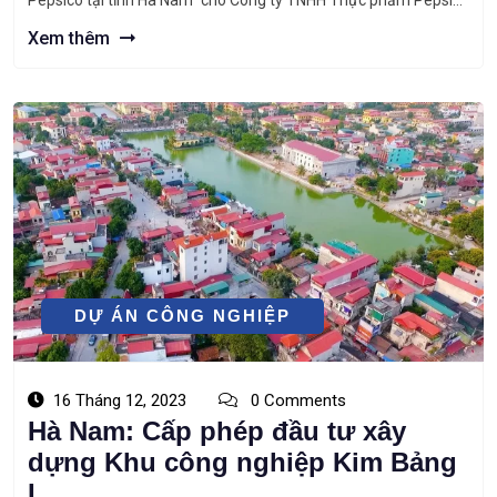
Pepsico tại tỉnh Hà Nam” cho Công ty TNHH Thực phẩm Pepsico
Việt Nam. Xem nhiều nhất: ⇒ Hà Nam: Cấp phép đầu tư xây
Xem thêm
dựng Khu công nghiệp Kim […]
DỰ ÁN CÔNG NGHIỆP
16 Tháng 12, 2023
0 Comments
Hà Nam: Cấp phép đầu tư xây
dựng Khu công nghiệp Kim Bảng
I