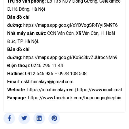
Trụ sở văn phòng:
Lô 135 KDV Đồng Gường, Geleximco
D, Hà Đông, Hà Nội
Bản đồ chỉ
đường:
https://maps.app.goo.gl/dYBVogSR4Yyi5M9T6
Nhà máy sản xuất:
CCN Vân Côn, Xã Vân Côn, H. Hoài
Đức, TP Hà Nội.
Bản đồ chỉ
đường:
https://maps.app.goo.gl/KoSc3kvZJUrocNMn9
Điện thoại:
0246 296 11 44
Hotline:
0912 546 936 – 0978 108 508
Email:
cskh.himalaya@gmail.com
Website:
https://inoxhimalaya.vn
|
https://www.inoxhimalaya
Fanpage:
https://www.facebook.com/bepcongnghiephimala