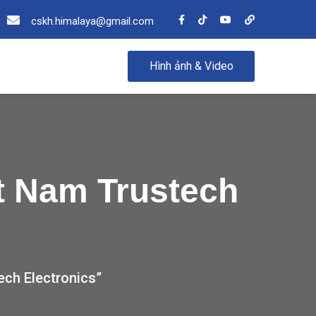
cskh.himalaya@gmail.com
Hình ảnh & Video
t Nam Trustech
ech Electronics”