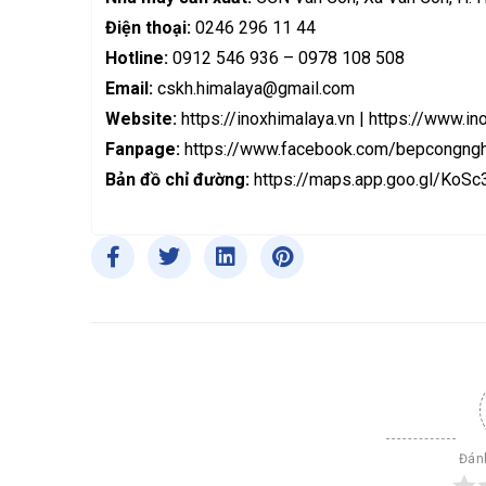
Điện thoại:
0246 296 11 44
Hotline:
0912 546 936 – 0978 108 508
Email:
cskh.himalaya@gmail.com
Website:
https://inoxhimalaya.vn
|
https://www.in
Fanpage:
https://www.facebook.com/bepcongngh
Bản đồ chỉ đường:
https://maps.app.goo.gl/Ko
Đánh