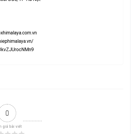
oxhimalaya.com.vn
iephimalaya.vn/
Sc3kvZJUrocNMn9
0
 giá bài viết