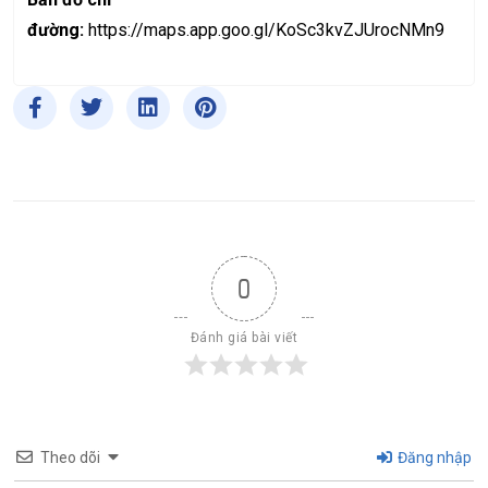
đường:
https://maps.app.goo.gl/KoSc3kvZJUrocNMn9
0
Đánh giá bài viết
Theo dõi
Đăng nhập