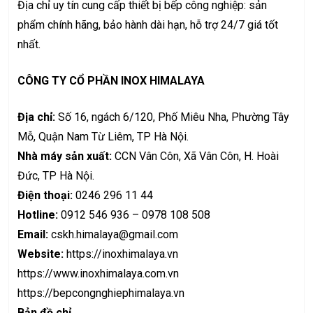
Địa chỉ uy tín cung cấp
thiết bị bếp công nghiệp
: sản
phẩm chính hãng, bảo hành dài hạn, hỗ trợ 24/7 giá tốt
nhất.
CÔNG TY CỔ PHẦN INOX HIMALAYA
Địa chỉ:
Số 16, ngách 6/120, Phố Miêu Nha, Phường Tây
Mỗ, Quận Nam Từ Liêm, TP Hà Nội.
Nhà máy sản xuất:
CCN Vân Côn, Xã Vân Côn, H. Hoài
Đức, TP Hà Nội.
Điện thoại:
0246 296 11 44
Hotline:
0912 546 936 – 0978 108 508
Email:
cskh.himalaya@gmail.com
Website:
https://inoxhimalaya.vn
https://www.inoxhimalaya.com.vn
https://bepcongnghiephimalaya.vn
Bản đồ chỉ