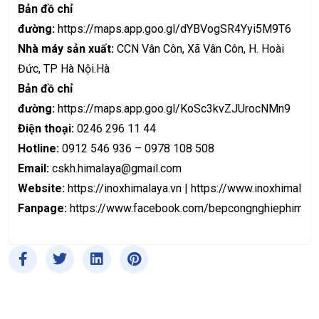
Bản đồ chỉ
đường:
https://maps.app.goo.gl/dYBVogSR4Yyi5M9T6
Nhà máy sản xuất:
CCN Vân Côn, Xã Vân Côn, H. Hoài
Đức, TP Hà Nội.Hà
Bản đồ chỉ
đường:
https://maps.app.goo.gl/KoSc3kvZJUrocNMn9
Điện thoại:
0246 296 11 44
Hotline:
0912 546 936 – 0978 108 508
Email:
cskh.himalaya@gmail.com
Website:
https://inoxhimalaya.vn
|
https://www.inoxhimalaya
Fanpage:
https://www.facebook.com/bepcongnghiephimala