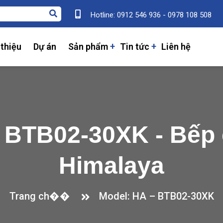
Hotline: 0912 546 936 - 0978 108 508
 thiệu
Dự án
Sản phẩm
Tin tức
Liên hệ
 BTB02-30XK - Bếp
Himalaya
Trang ch��
Model: HA – BTB02-30XK