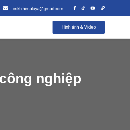
cskh.himalaya@gmail.com
Hình ảnh & Video
 công nghiệp