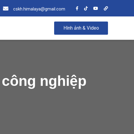
cskh.himalaya@gmail.com
Hình ảnh & Video
 công nghiệp