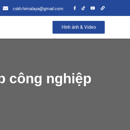
cskh.himalaya@gmail.com
Hình ảnh & Video
p công nghiệp