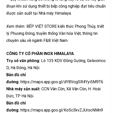
đoạn khi sử dụng thiết bị bếp công nghiệp đạt tiêu chuẩn
được sản suất tại Nhà máy Himalaya.
Xem thêm:
BẾP VIỆT STORE
kiến thức
Phong Thủy
, triết
lý Phương Đông, truyền thống Văn hóa Việt, thông tin
chuyên sâu về
ngành F&B Việt Nam
CÔNG TY CỔ PHẦN INOX HIMALAYA
Trụ sở văn phòng:
Lô 135 KDV Đồng Gường, Geleximco
D, Hà Đông, Hà Nội
Bản đồ chỉ
đường:
https://maps.app.goo.gl/dYBVogSR4Yyi5M9T6
Nhà máy sản xuất:
CCN Vân Côn, Xã Vân Côn, H. Hoài
Đức, TP Hà Nội.
Bản đồ chỉ
đường:
https://maps.app.goo.gl/KoSc3kvZJUrocNMn9