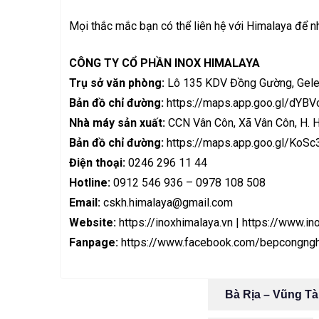
Mọi thắc mắc bạn có thể liên hệ với Himalaya để nh
CÔNG TY CỔ PHẦN INOX HIMALAYA
Trụ sở văn phòng:
Lô 135 KDV Đồng Gường, Gele
Bản đồ chỉ đường:
https://maps.app.goo.gl/dY
Nhà máy sản xuất:
CCN Vân Côn, Xã Vân Côn, H. H
Bản đồ chỉ đường:
https://maps.app.goo.gl/Ko
Điện thoại:
0246 296 11 44
Hotline:
0912 546 936 – 0978 108 508
Email:
cskh.himalaya@gmail.com
Website:
https://inoxhimalaya.vn
|
https://www.in
Fanpage:
https://www.facebook.com/bepcongngh
Bà Rịa – Vũng T