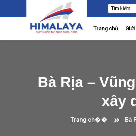
Trang chủ
Giới
Bà Rịa – Vũng
xây 
Trang ch��
Bà 