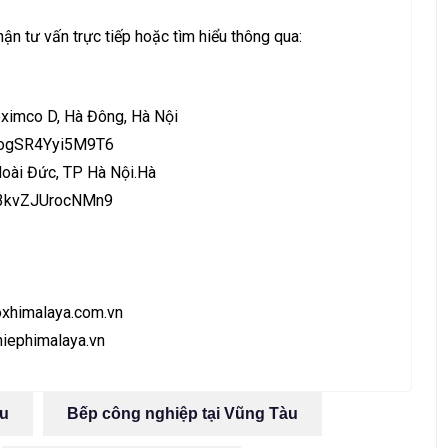
ận tư vấn trực tiếp hoặc tìm hiểu thông qua:
ximco D, Hà Đông, Hà Nội
BVogSR4Yyi5M9T6
oài Đức, TP Hà Nội.Hà
Sc3kvZJUrocNMn9
oxhimalaya.com.vn
iephimalaya.vn
àu
Bếp công nghiệp tại Vũng Tàu