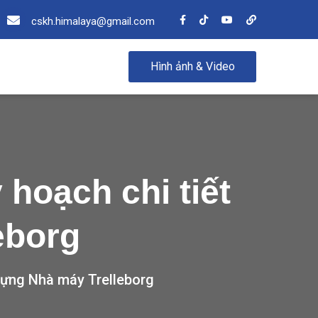
cskh.himalaya@gmail.com
Hình ảnh & Video
hoạch chi tiết
eborg
 dựng Nhà máy Trelleborg