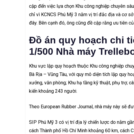
cập đến việc lựa chọn Khu công nghiệp chuyên sâu
chỉ vì KCNCS Phú Mỹ 3 nằm vị trí đắc địa và cơ sở 
đây. Bên cạnh đó, ông cũng đề cập rằng ưu tiên của
Đồ án quy hoạch chi ti
1/500 Nhà máy Trelleb
Khu vực lập quy hoạch thuộc Khu công nghiệp chuy
Bà Rịa – Vũng Tàu, với quy mô diện tích lập quy h
xưởng, văn phòng; Khu hạ tầng kỹ thuật, phụ trợ; c
kiến khoảng 243 người.
Theo European Rubber Journal, nhà máy này sẽ đư
SIP Phú Mỹ 3 có vị trí địa lý chiến lược do nằm g
cách Thành phố Hồ Chí Minh khoảng 60 km, cách C