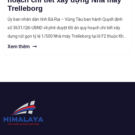
Trelleborg
Ủy ban nhân dân tỉnh Bà Rịa – Vũng Tàu ban hành Quyết định
số 3631/QĐ-UBND về phê duyệt Đồ án quy hoạch chi tiết xây
dựng rút gọn tỷ lệ 1/500 Nhà máy Trelleborg tại lô F2 thuộc Khu
công nghiệp chuyên sâu Phú Mỹ 3, phường Phước Hòa, thị xã
Xem thêm
Phú Mỹ. Giới […]