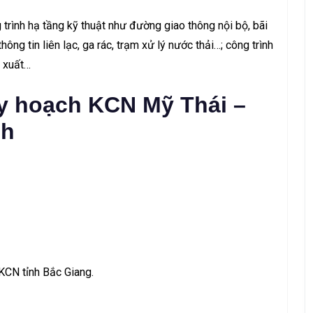
rình hạ tầng kỹ thuật như đường giao thông nội bộ, bãi
hông tin liên lạc, ga rác, trạm xử lý nước thải…; công trình
n xuất…
uy hoạch KCN Mỹ Thái –
nh
KCN tỉnh Bắc Giang.