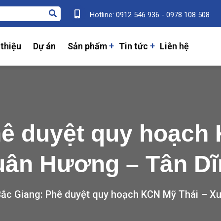
Hotline: 0912 546 936 - 0978 108 508
 thiệu
Dự án
Sản phẩm
Tin tức
Liên hệ
ê duyệt quy hoạch
uân Hương – Tân Dĩ
ắc Giang: Phê duyệt quy hoạch KCN Mỹ Thái – X