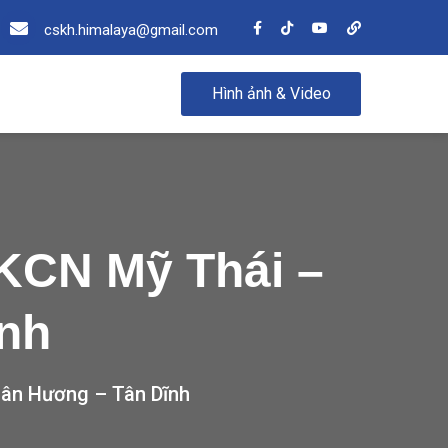
cskh.himalaya@gmail.com
Hình ảnh & Video
 KCN Mỹ Thái –
nh
uân Hương – Tân Dĩnh