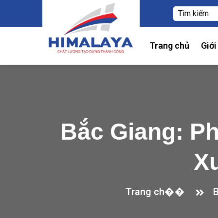
Trang chủ
Giới
Bắc Giang: Ph
X
Trang ch��
B