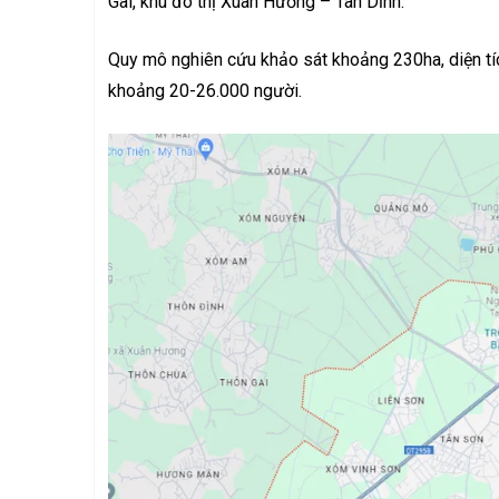
Gai, khu đô thị Xuân Hương – Tân Dĩnh.
Quy mô nghiên cứu khảo sát khoảng 230ha, diện t
khoảng 20-26.000 người.