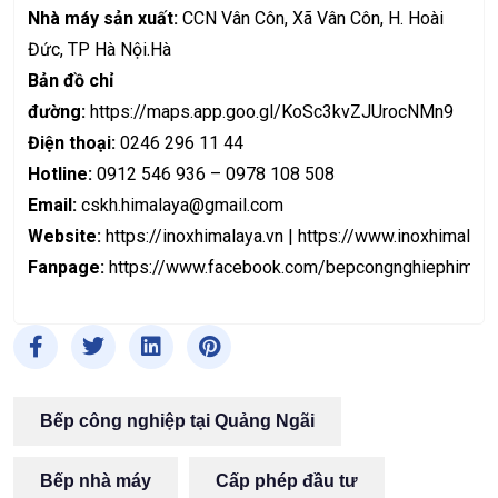
Nhà máy sản xuất:
CCN Vân Côn, Xã Vân Côn, H. Hoài
Đức, TP Hà Nội.Hà
Bản đồ chỉ
đường:
https://maps.app.goo.gl/KoSc3kvZJUrocNMn9
Điện thoại:
0246 296 11 44
Hotline:
0912 546 936 – 0978 108 508
Email:
cskh.himalaya@gmail.com
Website:
https://inoxhimalaya.vn
|
https://www.inoxhimalaya
Fanpage:
https://www.facebook.com/bepcongnghiephimala
Bếp công nghiệp tại Quảng Ngãi
Bếp nhà máy
Cấp phép đầu tư