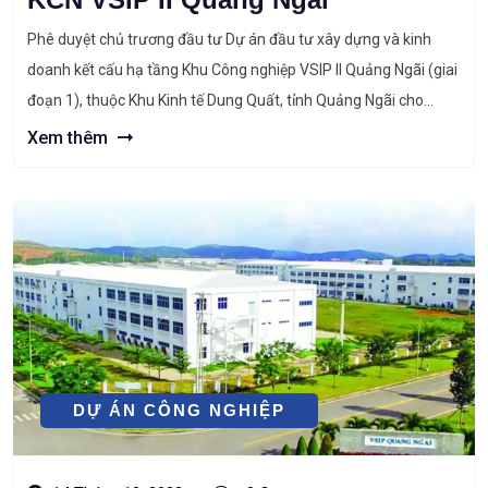
Phê duyệt chủ trương đầu tư Dự án đầu tư xây dựng và kinh
doanh kết cấu hạ tầng Khu Công nghiệp VSIP II Quảng Ngãi (giai
đoạn 1), thuộc Khu Kinh tế Dung Quất, tỉnh Quảng Ngãi cho
Công ty TNHH VSIP Quảng Ngãi. Tin tức liên quan: ⇒ Quảng
Xem thêm
Ngãi sắp cấp chứng […]
DỰ ÁN CÔNG NGHIỆP