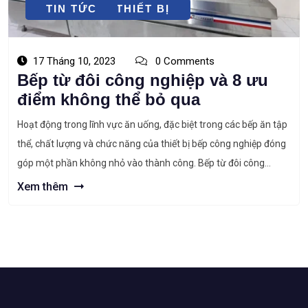
LỰA CHỌN THIẾT BỊ
TIN TỨC
17 Tháng 10, 2023
0 Comments
Bếp từ đôi công nghiệp và 8 ưu
điểm không thể bỏ qua
Hoạt động trong lĩnh vực ăn uống, đặc biệt trong các bếp ăn tập
thể, chất lượng và chức năng của thiết bị bếp công nghiệp đóng
góp một phần không nhỏ vào thành công. Bếp từ đôi công
nghiệp là thiết bị không thể thiếu trong các nhà bếp công nghiệp
Xem thêm
hiện đại. Bếp […]