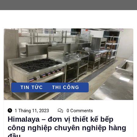
THIẾT KẾ - THI CÔNG
TIN TỨC
1 Tháng 11, 2023
0 Comments
Himalaya – đơn vị thiết kế bếp
công nghiệp chuyên nghiệp hàng
đầu