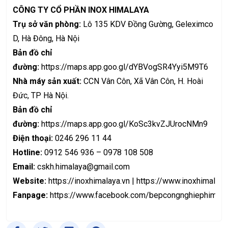
CÔNG TY CỔ PHẦN INOX HIMALAYA
Trụ sở văn phòng:
Lô 135 KDV Đồng Gường, Geleximco
D, Hà Đông, Hà Nội
Bản đồ chỉ
đường:
https://maps.app.goo.gl/dYBVogSR4Yyi5M9T6
Nhà máy sản xuất:
CCN Vân Côn, Xã Vân Côn, H. Hoài
Đức, TP Hà Nội.
Bản đồ chỉ
đường:
https://maps.app.goo.gl/KoSc3kvZJUrocNMn9
Điện thoại:
0246 296 11 44
Hotline:
0912 546 936 – 0978 108 508
Email:
cskh.himalaya@gmail.com
Website:
https://inoxhimalaya.vn
|
https://www.inoxhimalaya
Fanpage:
https://www.facebook.com/bepcongnghiephimala