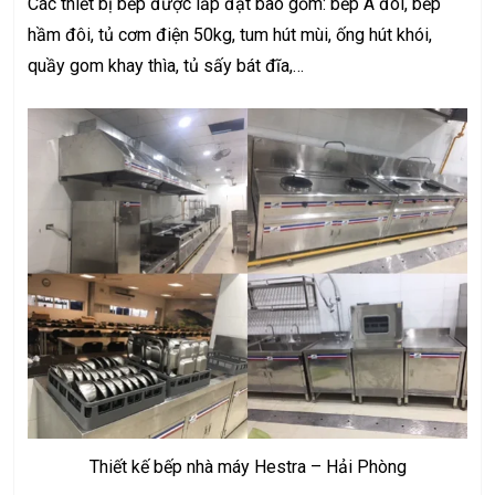
Các thiết bị bếp được lắp đặt bao gồm: bếp Á đôi, bếp
hầm đôi, tủ cơm điện 50kg, tum hút mùi, ống hút khói,
quầy gom khay thìa, tủ sấy bát đĩa,…
Thiết kế bếp nhà máy Hestra – Hải Phòng