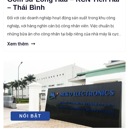
– Thái Bình
Đối với các doanh nghiệp hoạt động sản xuất trong khu công
nghiệp, với hàng nghìn cán bộ công nhân viên. Việc chuẩn bị
những bữa ăn cho công nhân tại bếp riêng của nhà máy là cực
kỳ cần thiết. Nấu tại bếp của mình đảm bảo được vấn đề giờ giấc
Xem thêm
và vệ […]
DỰ ÁN
NỔI BẬT