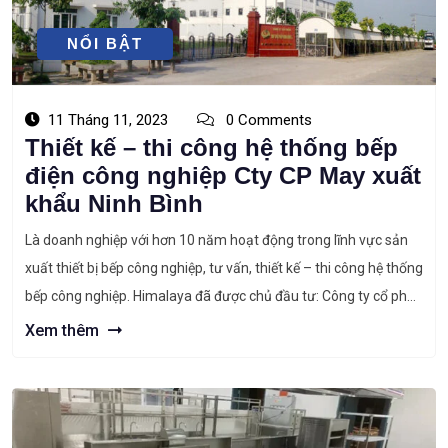
DỰ ÁN
NỔI BẬT
11 Tháng 11, 2023
0 Comments
Thiết kế – thi công hệ thống bếp
điện công nghiệp Cty CP May xuất
khẩu Ninh Bình
Là doanh nghiệp với hơn 10 năm hoạt động trong lĩnh vực sản
xuất thiết bị bếp công nghiệp, tư vấn, thiết kế – thi công hệ thống
bếp công nghiệp. Himalaya đã được chủ đầu tư: Công ty cổ phần
may xuất khẩu Ninh Binh lựa chọn làm nhà thầu trọn gói cho dự
Xem thêm
[…]