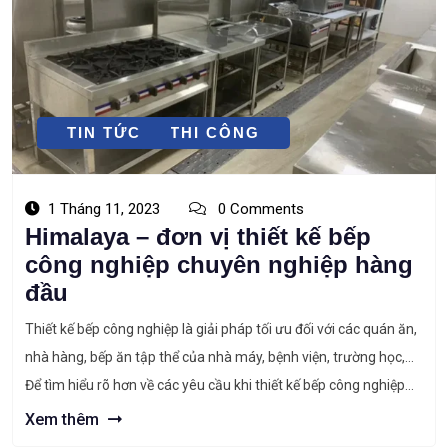
THIẾT KẾ - THI CÔNG
TIN TỨC
1 Tháng 11, 2023
0 Comments
Himalaya – đơn vị thiết kế bếp
công nghiệp chuyên nghiệp hàng
đầu
Thiết kế bếp công nghiệp là giải pháp tối ưu đối với các quán ăn,
nhà hàng, bếp ăn tập thể của nhà máy, bệnh viện, trường học,…
Để tìm hiểu rõ hơn về các yêu cầu khi thiết kế bếp công nghiệp
cũng như lý do chủ đầu tư nên lựa chọn Himalaya là […]
Xem thêm