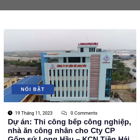
DỰ ÁN
NỔI BẬT
19 Tháng 11, 2023
0 Comments
Dự án: Thi công bếp công nghiệp,
nhà ăn công nhân cho Cty CP
Gốm sứ Long Hầu – KCN Tiền Hải