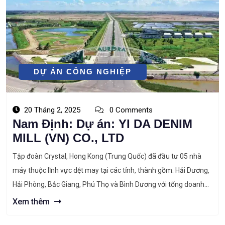
DỰ ÁN CÔNG NGHIỆP
20 Tháng 2, 2025
0 Comments
Nam Định: Dự án: YI DA DENIM
MILL (VN) CO., LTD
Tập đoàn Crystal, Hong Kong (Trung Quốc) đã đầu tư 05 nhà
máy thuộc lĩnh vực dệt may tại các tỉnh, thành gồm: Hải Dương,
Hải Phòng, Bắc Giang, Phú Thọ và Bình Dương với tổng doanh
thu xuất khẩu tại Việt Nam khoảng 1 tỷ USD, giải quyết việc làm
Xem thêm
cho 40.000 lao động […]