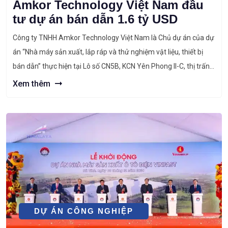
Amkor Technology Việt Nam đầu
tư dự án bán dẫn 1.6 tỷ USD
Công ty TNHH Amkor Technology Việt Nam là Chủ dự án của dự
án “Nhà máy sản xuất, lắp ráp và thử nghiệm vật liệu, thiết bị
bán dẫn” thực hiện tại Lô số CN5B, KCN Yên Phong II-C, thị trấn
Chờ, xã Tam Giang và xã Đông Tiến, huyện Yên Phong, tỉnh Bắc
Xem thêm
Ninh […]
DỰ ÁN CÔNG NGHIỆP