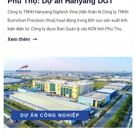
Phú Thọ: Dự án Hanyang DGT
Công ty TNHH Hanyang Digitech Vina (tiền thân là Công ty TNHH
Bumchun Precision Vina) hoạt động trong lĩnh vực sản xuất linh
kiện điện tử. Công ty được Ban Quản lý các KCN tỉnh Phú Thọ
cấp giấy chứng nhận đầu tư lần đầu mã số 1054275769 ngày
Xem thêm
01 tháng 12 năm 2017, chứng […]
DỰ ÁN CÔNG NGHIỆP