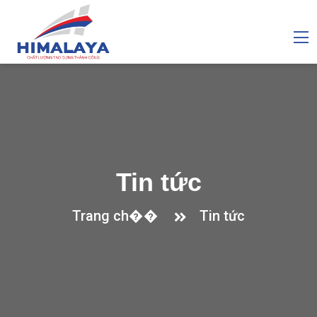
Tin tức
Trang ch��
Tin tức