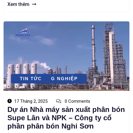
Tàu. Chủ đầu tư thực hiện Dự án là Công ty TNHH Việt Nam
Xem thêm
MINGYUE (Nhà đầu […]
DỰ ÁN CÔNG NGHIỆP
TIN TỨC
17 Tháng 2, 2025
0 Comments
Dự án Nhà máy sản xuất phân bón
Supe Lân và NPK – Công ty cổ
phần phân bón Nghi Sơn