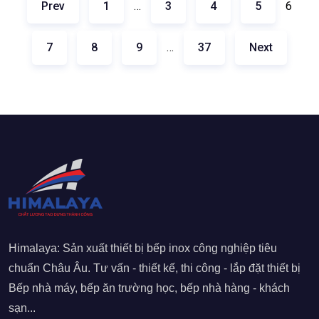
Prev
1
…
3
4
5
6
7
8
9
…
37
Next
Himalaya: Sản xuất thiết bị bếp inox công nghiệp tiêu
chuẩn Châu Âu. Tư vấn - thiết kế, thi công - lắp đặt thiết bị
Bếp nhà máy, bếp ăn trường học, bếp nhà hàng - khách
sạn...