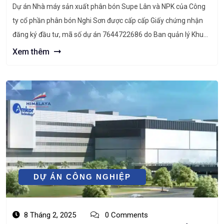
Dự án Nhà máy sản xuất phân bón Supe Lân và NPK của Công
ty cổ phần phân bón Nghi Sơn được cấp cấp Giấy chứng nhận
đăng ký đầu tư, mã số dự án 7644722686 do Ban quản lý Khu
kinh tế Nghi Sơn và các KCN tỉnh Thanh Hóa cấp chứng nhận lần
Xem thêm
[…]
DỰ ÁN CÔNG NGHIỆP
8 Tháng 2, 2025
0 Comments