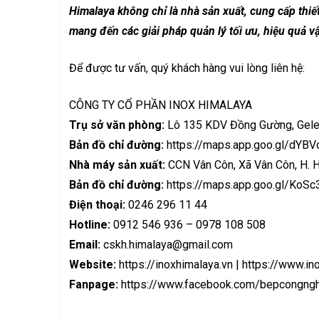
Himalaya không chỉ là nhà sản xuất, cung cấp
thiế
mang đến các giải pháp quản lý tối ưu, hiệu quả
v
Để được tư vấn, quý khách hàng vui lòng liên hệ:
CÔNG TY CỔ PHẦN INOX HIMALAYA
Trụ sở văn phòng:
Lô 135 KDV Đồng Gường, Gele
Bản đồ chỉ đường:
https://maps.app.goo.gl/dY
Nhà máy sản xuất:
CCN Vân Côn, Xã Vân Côn, H. H
Bản đồ chỉ đường:
https://maps.app.goo.gl/Ko
Điện thoại:
0246 296 11 44
Hotline:
0912 546 936 – 0978 108 508
Email:
cskh.himalaya@gmail.com
Website:
https://inoxhimalaya.vn
|
https://www.in
Fanpage:
https://www.facebook.com/bepcongngh