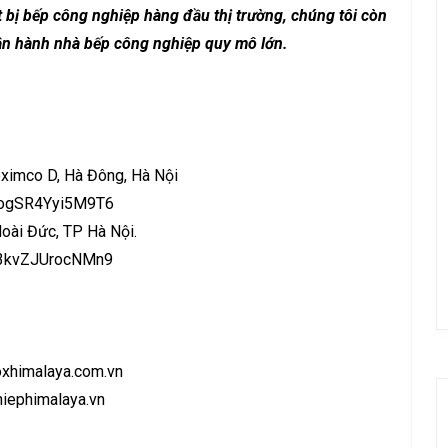
t bị bếp công nghiệp
hàng đầu thị trường, chúng tôi còn
ận hành nhà bếp công nghiệp
quy mô lớn.
ximco D, Hà Đông, Hà Nội
BVogSR4Yyi5M9T6
oài Đức, TP Hà Nội.
Sc3kvZJUrocNMn9
oxhimalaya.com.vn
iephimalaya.vn