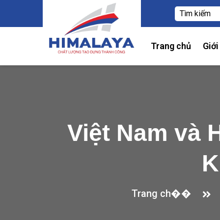
Trang chủ
Giới
Việt Nam và 
K
Trang ch��