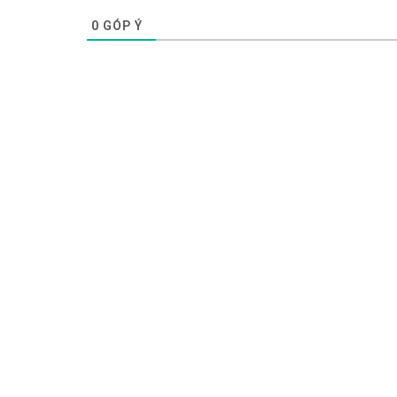
0
GÓP Ý