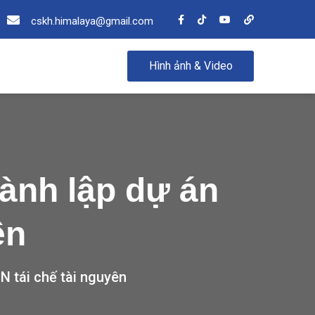
cskh.himalaya@gmail.com
Hình ảnh & Video
ành lập dự án
ên
N tái chế tài nguyên